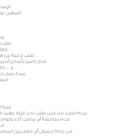
الإساء
التباهي عل
com
طلب أ
إلغا
طلب ترقية من هو
فتح كاميرا بأماكن أخر
كتابة أرقام الهاتف اليميلات pp و …الخ في المحادثات العامة الخاصة بك أو بغيرك .
يمنع عمل حجب
المش
عليه ا
عدم الطرد بناء على طلب احد الزوار مهما كان
عدم مناقشة أي مراقب أخر يقوم بطرد
عد
في حالة حصول أي خلاف بين المراقب