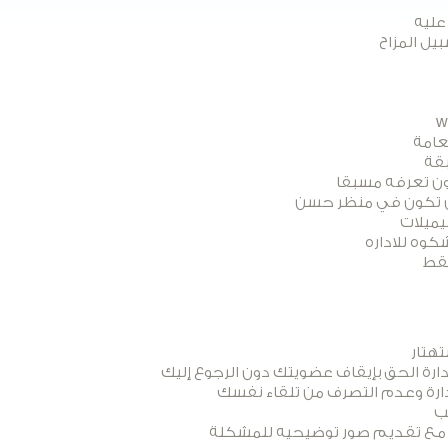
 عليه
يل المزاح
عامة
بقة
ون تعرفه مسبقا
وان تكون في منظر حسن
كوه للاداره
فقط
تهتار
لإدارة الحق بإيقاف عضويتك دون الرجوع إليك
لإدارة وعدم التصرف من تلقاء نفسك
ب
رة مع تقديم صور توضيحيه للمشكلة