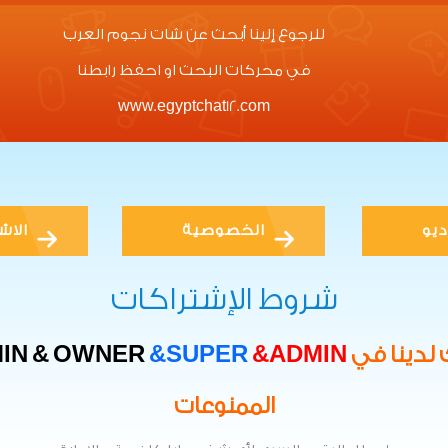
للرجوع إلينا أبحث عن شات نجوم العرب
في محركات البحث او احفظ رابطنا
www.egyptchat12.com
ديو
الخصوصية
الاش
شروط الإشتراكات
 لدينا في
&ADMIN
&SUPER
OWNER
&
IN
الممنوعات