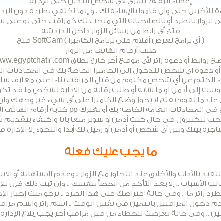
إعطاء الرقم السري لأي شخص ايا كان حتى الإدارة
ة للآخرين حتى وان قاموا بالإساءة لك , و إنما تكتفي بطرده دون الرد
ى الزوار بالطرد أو بالصلاحيات التي منحت لك كمراقب حتى لو على سب
فتح أي رابط من رسائل الزوار داخل الدردشة
فتح SoftCam ( أي برامج لعرض أفلام على برنامج الكاميرا )
طلب أرقام الهاتف من الزوار
www.egyptchat12. وضع روابط أو دعوه زائر لأي موقع أخر خارج نطاق
و دعوه اي شخص للدخول إلى الكاميرا الخاصة بك في المحادثات ال
ء الكتم عن أي شخص مكتوم من قبل المراقب بناءا على معارف سا
ست إلى أدمن او ما شابه أو طلب رقابة من الاداره لشخص ما قد تك
ى عندما تقوم بفتح لا يجوز وضع الكاميرا على أي شيء غير وجهك 
 للكنترول في حال كنت أدمن أو سوبر منعا باتا واكتفاء بتقديم ش
اجرة بينك وبين أي شخص أو أدمن أو زميل لك أبدا واللجوء إلا الإدارة 
ما يجب عليك فعلة
لتقيد بالآداب والأخلاق عند التحاور مع الزوار .. وعدم الاستهانة أو الاس
ت الأسباب .. إلا بعد التأكد من الخطأ بنفسك .. وإن ثبت ذلك فإن ل
 زائر ما .. وفي حالة اعتراضك على هذا الطرد .. نرجو منك إخبار ا
م دخول المراقبين باسمين في نفس الوقت .. اسم زائر واسم مراق
ين .. وفي حالة تعرضك للخطاء من قبل مراقب أخر يجب إبلاغ الإدا