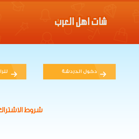
دخول الدردشة
للرا
شروط الاشتراك